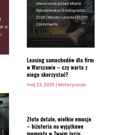
utworzone przez
Maria
Skłodowska
|
5 listopada
2025
|
Moda i uroda
| 0
d
Comments
ak w
o
Leasing samochodów dla firm
w Warszawie – czy warto z
niego skorzystać?
maj 23, 2025
|
Motoryzacja
Złote detale, wielkie emocje
– biżuteria na wyjątkowe
momenty w Twoim życiu