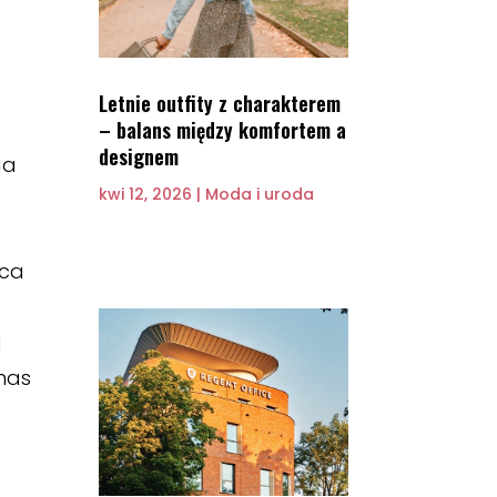
Letnie outfity z charakterem
– balans między komfortem a
designem
ga
kwi 12, 2026
|
Moda i uroda
rca
a
 nas