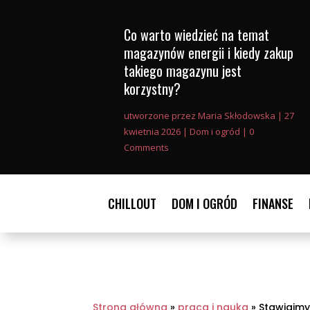
Co warto wiedzieć na temat
magazynów energii i kiedy zakup
takiego magazynu jest
korzystny?
utworzone przez
Maria Skłodowska
|
27
kwietnia 2026
|
Dom i ogród
| 0
Comments
CHILLOUT
DOM I OGRÓD
FINANSE
Strona główna
»
praca i nauka
»
Stawiajmy