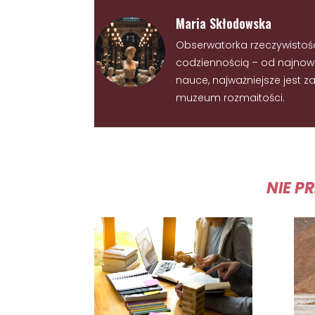
Maria Skłodowska
Obserwatorka rzeczywistoś
codziennością – od najnowsz
nauce, najważniejsze jest
muzeum rozmaitości.
NIE P