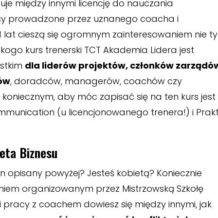
je między innymi licencję do nauczania
sy prowadzone przez uznanego coacha i
lat cieszą się ogromnym zainteresowaniem nie ty
 kogo kurs trenerski TCT Akademia Lidera jest
ystkim
dla liderów projektów, członków zarządó
rów
, doradców, managerów, coachów czy
oniecznym, aby móc zapisać się na ten kurs jest
munication (u licencjonowanego trenera!) i Prak
ieta Biznesu
 ten opisany powyżej? Jesteś kobietą? Koniecznie
eniem organizowanym przez Mistrzowską Szkołę
ki pracy z coachem dowiesz się między innymi, jak