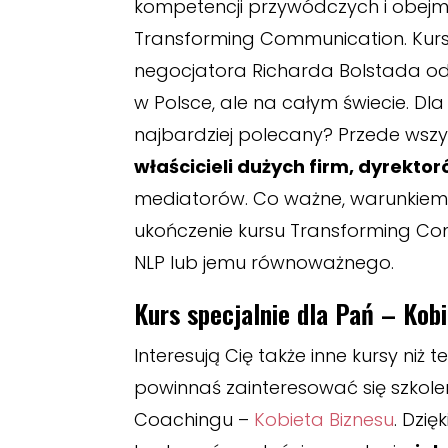
kompetencji przywódczych i obejmu
Transforming Communication. Kur
negocjatora Richarda Bolstada od 
w Polsce, ale na całym świecie. Dla
najbardziej polecany? Przede wsz
właścicieli dużych firm, dyrekto
mediatorów. Co ważne, warunkiem k
ukończenie kursu Transforming Com
NLP lub jemu równoważnego.
Kurs specjalnie dla Pań – Kob
Interesują Cię także inne kursy niż
powinnaś zainteresować się szkol
Coachingu –
Kobieta Biznesu
. Dzię