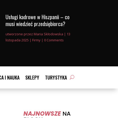
Usługi kadrowe w Hiszpanii – co
musi wiedzieć przedsiębiorca?
utworzone przez
Maria Skłodowska
|
13
listopada 2025
|
Firmy
| 0 Comments
A I NAUKA
SKLEPY
TURYSTYKA
NAJNOWSZE
NA