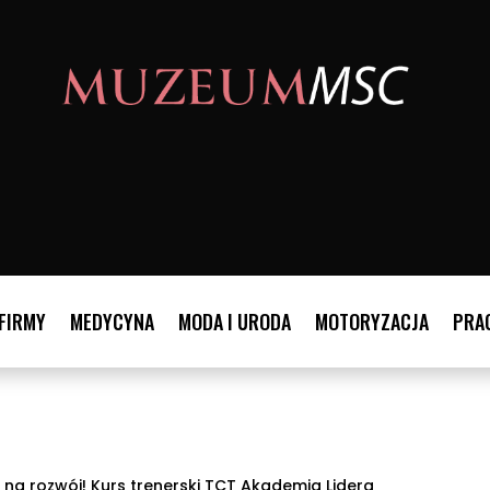
FIRMY
MEDYCYNA
MODA I URODA
MOTORYZACJA
PRAC
 na rozwój! Kurs trenerski TCT Akademia Lidera