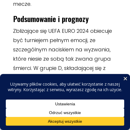
mecze.
Podsumowanie i prognozy
Zbliżające się UEFA EURO 2024 obiecuje
być turniejem pełnym emocji, ze
szczególnym naciskiem na wyzwania,
które niesie ze sobą tak zwana grupa
śmierci. W grupie D, składającej się z
takich drużyn jak Francja, Holandia,
Austria, i Polska, możemy spodziewać
się meczów na najwyższym poziomie.
Analiza potencjalnych wyników oraz
formy zespołów wskazuje, że każdy z
tych zespołów ma realne szanse na